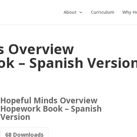
About
Curriculum
Why H
s Overview
k – Spanish Versio
Hopeful Minds Overview
Hopework Book – Spanish
Version
68
Downloads