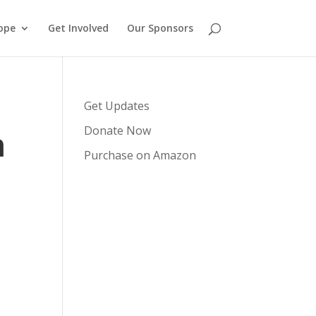
ope
Get Involved
Our Sponsors
Get Updates
n
Donate Now
Purchase on Amazon