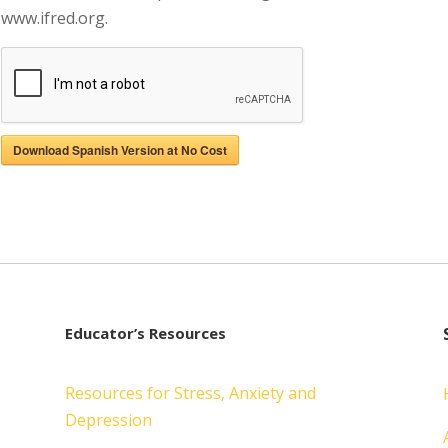
www.ifred.org.
Download Spanish Version at No Cost
Educator’s Resources
Resources for Stress, Anxiety and
Depression